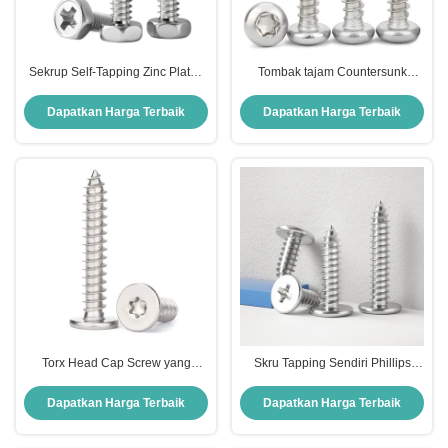
Sekrup Self-Tapping Zinc Plated
Tombak tajam Countersunk
Grade 8.8 Cross Recessed Flat
Socket Cap Screw ST4.8 Pan
Head Screw
Head Self Tappers
Dapatkan Harga Terbaik
Dapatkan Harga Terbaik
Torx Head Cap Screw yang
Skru Tapping Sendiri Phillips
disesuaikan, Pan Head Flat Head
Skru Kepala Flat Tapping Sendiri
Socket Cap Screw
Dapatkan Harga Terbaik
Dapatkan Harga Terbaik