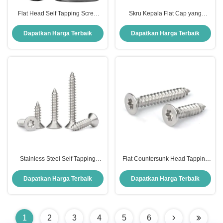
Flat Head Self Tapping Screw
Skru Kepala Flat Cap yang
Disesuaikan Self Tapping Torx
disesuaikan ST4.2 ST4.8 Phillips
Screws
Pan Head Screw
Dapatkan Harga Terbaik
Dapatkan Harga Terbaik
Stainless Steel Self Tapping
Flat Countersunk Head Tapping
Screw, Flat Head Torx Self
Screw Disesuaikan Self Tapping
Tapping Screw
Cap Screws ST2.9
Dapatkan Harga Terbaik
Dapatkan Harga Terbaik
1
2
3
4
5
6