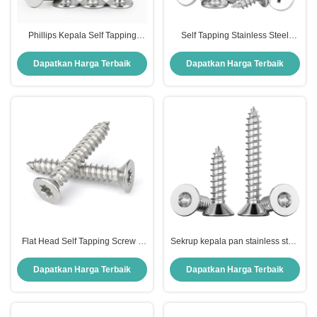
Phillips Kepala Self Tapping
Self Tapping Stainless Steel
Sekrup Kepala Flat Self Tapper
Screws Flat Head Self Tapper
Sekrup Untuk Kayu
Screw Untuk Kayu
Dapatkan Harga Terbaik
Dapatkan Harga Terbaik
Flat Head Self Tapping Screw 1
Sekrup kepala pan stainless steel
Inch Torx Countersunk Self
ST5.5 ST6.3 Sekrup tutup kepala
Tapping Screws
terendam
Dapatkan Harga Terbaik
Dapatkan Harga Terbaik