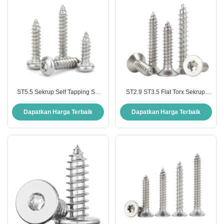
ST5.5 Sekrup Self Tapping SS
ST2.9 ST3.5 Flat Torx Sekrup,
304 Pan Head Tapping Screw
tahan lama Countersunk Soket
Kepraktisan Tinggi
Kepala Sekrup
Dapatkan Harga Terbaik
Dapatkan Harga Terbaik