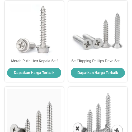
Merah Putih Hex Kepala Self
Self Tapping Phillips Drive Screw
Tappers M2 - M10 Multipurpose
M1.7 M2 M2.5 M3 M4 Sekrup
Screw
Korosi Proof
Dapatkan Harga Terbaik
Dapatkan Harga Terbaik