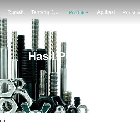
Rumah
Tentang Kami
Aplikasi
Produk
Peristi
Hasil Pencarian
sen