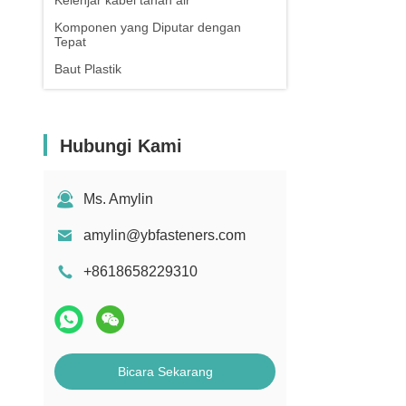
Kelenjar kabel tahan air
Komponen yang Diputar dengan
Tepat
Baut Plastik
Hubungi Kami
Ms. Amylin
amylin@ybfasteners.com
+8618658229310
Bicara Sekarang