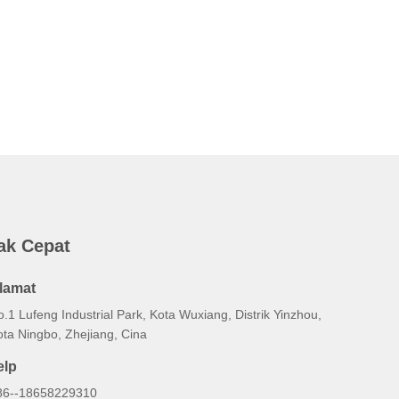
ak Cepat
lamat
.1 Lufeng Industrial Park, Kota Wuxiang, Distrik Yinzhou,
ota Ningbo, Zhejiang, Cina
elp
86--18658229310