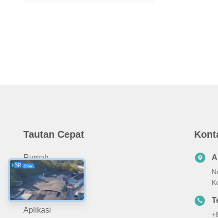
Tautan Cepat
Kont
Rumah
A
No
Tentang Kami
K
Produk
T
Aplikasi
+