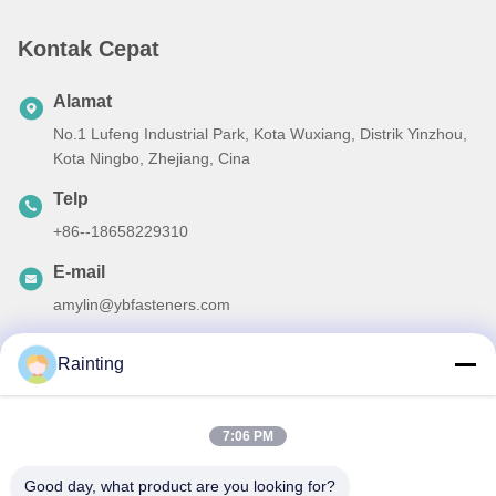
Kontak Cepat
Alamat
No.1 Lufeng Industrial Park, Kota Wuxiang, Distrik Yinzhou,
Kota Ningbo, Zhejiang, Cina
Telp
+86--18658229310
E-mail
amylin@ybfasteners.com
Rainting
Kebijakan Privasi
|
Sitemap
| Cina Kualitas Baik Sekrup kepala
7:06 PM
pan Pemasok. Hak cipta © 2025-2026 NINGBO YONGBIAO
Good day, what product are you looking for?
FASTENER CO.,LTD Semua hak dilindungi.