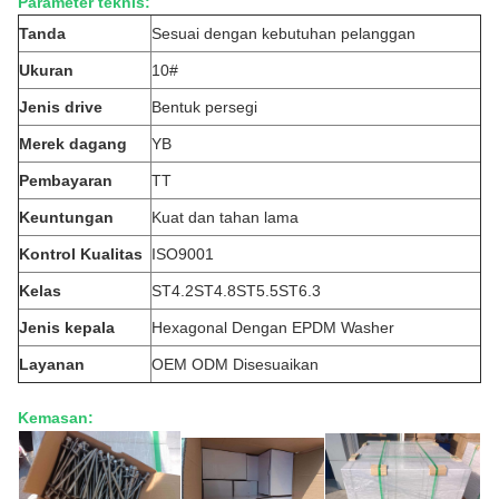
Parameter teknis:
Tanda
Sesuai dengan kebutuhan pelanggan
Ukuran
10#
Jenis drive
Bentuk persegi
Merek dagang
YB
Pembayaran
TT
Keuntungan
Kuat dan tahan lama
Kontrol Kualitas
ISO9001
Kelas
ST4.2ST4.8ST5.5ST6.3
Jenis kepala
Hexagonal Dengan EPDM Washer
Layanan
OEM ODM Disesuaikan
Kemasan: