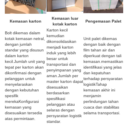
Kemasan luar
Kemasan karton
Pengemasan Palet
kotak karton
Karton kecil
Bolt dikemas dalam
kemudian
kotak kemasan netral,
Unit palet dikemas
dikonsolidasikan
dengan jumlah
dengan baik dengan
menjadi karton
standar yang disusun
film tahan air dan
induk yang lebih
dalam karton
diperkuat dengan tali
besar untuk
kecil.Jumlah unit yang
kemasan.memastikan
transportasi dan
tepat per karton akan
identifikasi yang jelas
penyimpanan yang
dikonfirmasi dengan
dan kepatuhan
aman.Jumlah per
pelanggan untuk
terhadap persyaratan
master karton dapat
menyelaraskan
logistikTahap
disesuaikan
dengan kebutuhan
kemasan akhir ini
berdasarkan
spesifik
menjamin
spesifikasi
merekaKonfigurasi
perlindungan tahan
pelanggan atau
kemasan yang
cuaca dan stabilitas
selaras dengan
disesuaikan tersedia
selama transportasi.
persyaratan logistik
atas permintaan.
standar.