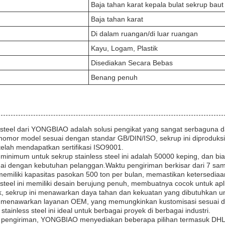
Baja tahan karat kepala bulat sekrup baut
Baja tahan karat
Di dalam ruangan/di luar ruangan
Kayu, Logam, Plastik
Disediakan Secara Bebas
Benang penuh
s steel dari YONGBIAO adalah solusi pengikat yang sangat serbaguna 
nomor model sesuai dengan standar GB/DIN/ISO, sekrup ini diproduksi d
telah mendapatkan sertifikasi ISO9001.
inimum untuk sekrup stainless steel ini adalah 50000 keping, dan bi
ai dengan kebutuhan pelanggan.Waktu pengiriman berkisar dari 7 sam
iliki kapasitas pasokan 500 ton per bulan, memastikan ketersediaan te
 steel ini memiliki desain berujung penuh, membuatnya cocok untuk apli
k, sekrup ini menawarkan daya tahan dan kekuatan yang dibutuhkan 
enawarkan layanan OEM, yang memungkinkan kustomisasi sesuai denga
ainless steel ini ideal untuk berbagai proyek di berbagai industri.
e pengiriman, YONGBIAO menyediakan beberapa pilihan termasuk DHL