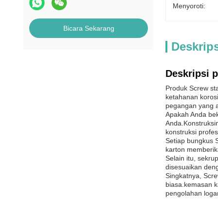
Menyoroti:
Bicara Sekarang
Deskrip
Deskripsi 
Produk Screw sta
ketahanan korosi
pegangan yang a
Apakah Anda beke
Anda.Konstruksi
konstruksi profes
Setiap bungkus 
karton memberik
Selain itu, sekr
disesuaikan den
Singkatnya, Scre
biasa.kemasan ka
pengolahan logam