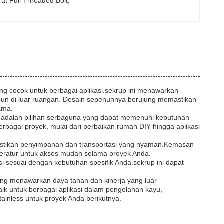
rat Full Threaded Bolt
, 
ng cocok untuk berbagai aplikasi.sekrup ini menawarkan
upun di luar ruangan. Desain sepenuhnya berujung memastikan
ama.
ini adalah pilihan serbaguna yang dapat memenuhi kebutuhan
agai proyek, mulai dari perbaikan rumah DIY hingga aplikasi
astikan penyimpanan dan transportasi yang nyaman.Kemasan
eratur untuk akses mudah selama proyek Anda.
si sesuai dengan kebutuhan spesifik Anda.sekrup ini dapat
yang menawarkan daya tahan dan kinerja yang luar
aik untuk berbagai aplikasi dalam pengolahan kayu,
ainless untuk proyek Anda berikutnya.