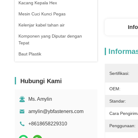
Kacang Kepala Hex
Mesin Cuci Kunci Pegas
Kelenjar kabel tahan air
Inf
Komponen yang Diputar dengan
Tepat
Informas
Baut Plastik
Sertifikasi:
Hubungi Kami
OEM:
Ms. Amylin
Standar:
amylin@ybfasteners.com
Cara Pengirim
+8618658229310
Penggunaan: