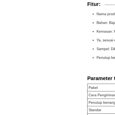
Fitur:
Nama produ
Bahan: Baj
Kemasan: 
Ya, sesuai
Sampel: Dib
Penutup b
Parameter 
Paket
Cara Pengirima
Penutup benan
Standar