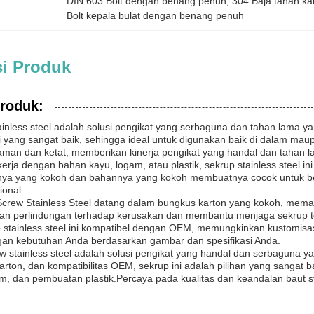
DIN 603 Bolt dengan benang penuh
, 
304 Baja tahan ka
Bolt kepala bulat dengan benang penuh
si Produk
produk:
inless steel adalah solusi pengikat yang serbaguna dan tahan lama ya
 yang sangat baik, sehingga ideal untuk digunakan baik di dalam ma
man dan ketat, memberikan kinerja pengikat yang handal dan tahan l
rja dengan bahan kayu, logam, atau plastik, sekrup stainless steel 
nya yang kokoh dan bahannya yang kokoh membuatnya cocok untuk berb
ional.
Screw Stainless Steel datang dalam bungkus karton yang kokoh, mem
an perlindungan terhadap kerusakan dan membantu menjaga sekrup t
up stainless steel ini kompatibel dengan OEM, memungkinkan kustomisa
gan kebutuhan Anda berdasarkan gambar dan spesifikasi Anda.
w stainless steel adalah solusi pengikat yang handal dan serbaguna 
rton, dan kompatibilitas OEM, sekrup ini adalah pilihan yang sangat b
, dan pembuatan plastik.Percaya pada kualitas dan keandalan baut st