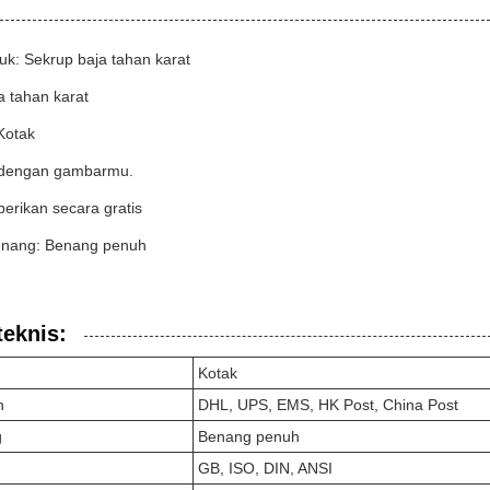
k: Sekrup baja tahan karat
a tahan karat
Kotak
 dengan gambarmu.
erikan secara gratis
enang: Benang penuh
teknis:
Kotak
n
DHL, UPS, EMS, HK Post, China Post
g
Benang penuh
GB, ISO, DIN, ANSI