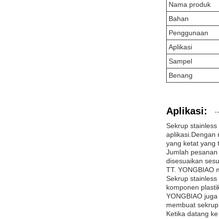
Nama produk
Bahan
Penggunaan
Aplikasi
Sampel
Benang
Aplikasi:
Sekrup stainles
aplikasi.Dengan 
yang ketat yang 
Jumlah pesanan m
disesuaikan sesu
TT. YONGBIAO mem
Sekrup stainless
komponen plasti
YONGBIAO juga m
membuat sekrup st
Ketika datang k